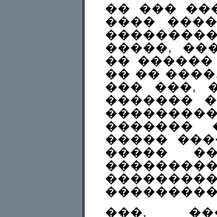
�� ��� ��
���� ����
��������
�����, ��
�� ������
�� �� ����,
��� ���, 
������� �
���������
������� 
����� ���
����� ��
��������
��������
���������
���, ��