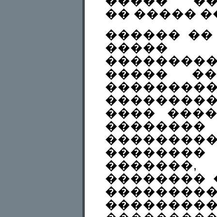
����� ��
�� ����� �
������ ��
����� �
���������
����� ��
��������
��������
���� ����
�������
�������
��������
������
�������� 
��������
��������