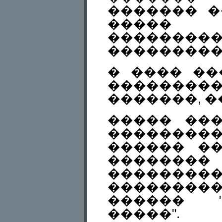
������� �
�����
�������
���������
� ���� ��
��������
�������, �
����� ��
���������
������ �
�����
��������
��������
������ "
�����".