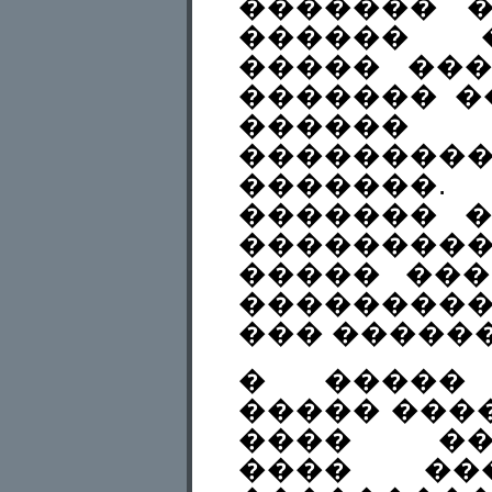
������� 
������ 
����� ���
������� �
������
��������
�������.
������� �
��������
����� ���
��������
��� �����
� �����
����� ���
���� ���
���� ��