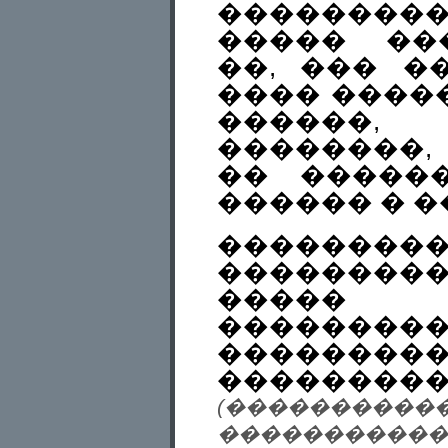
�������
����� ��
��, ��� �
���� ����
������,
��������,
�� �����
������ � �
��������
��������
�����
���������
�����
��������
(����������
�����������