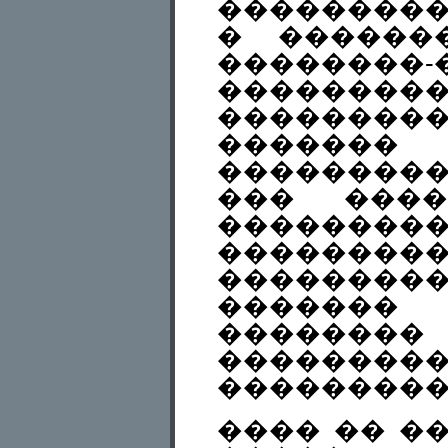
���������
� ������
��������
���������
��������
�������
��������
��� ����
��������
��������
��������
������� 
�����
�������
���������
���� �� �