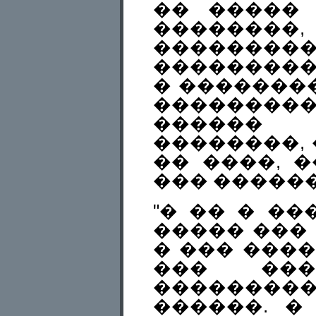
�� �����
�������
�������
���������
� �������
��������
������
��������,
�� ����, 
��� ������
"� �� � ��
����� ��� 
� ��� �����
��� ���
��������
������. �