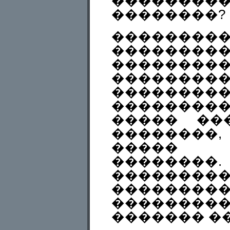
��������
��������?
��������
���������
��������
��������
������
���������
����� ��
��������
�����
��������
�����
���������
������
������� �