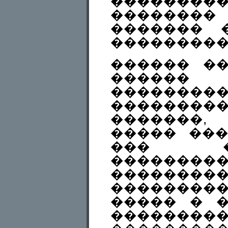
���������
������
������� 
���������
������ �
������
��������
�������
�������
����� ���
��� �
��������
������
���������
����� � 
����