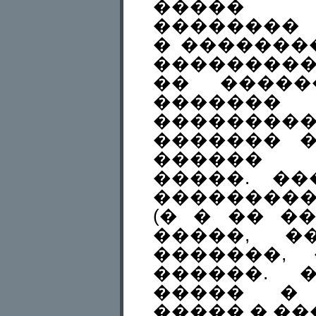
����� �
��������
� �������
��������
�� �����
�������
��������
������� 
������ 
�����. �
���������
(� � �� �
�����, �
�������,
������. 
����� � 
����� � ��