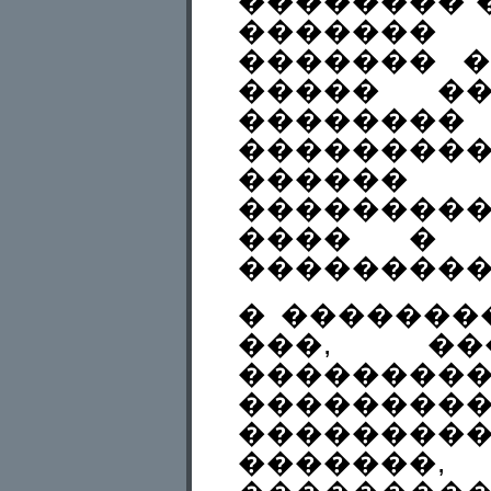
�������� 
�������
������� �
����� ��
��������
��������
���
���������
���� � 
���������
� �������
���, ��
��������
��������
���������
�������,