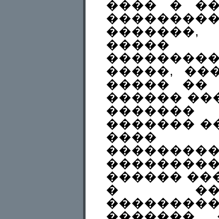
���� � �
��������
�������,
����� 
��������
�����, ��
����� ��
������ ��
�������
������� �
���� 
��������
���������
������ ���
� ��
��������
������� 