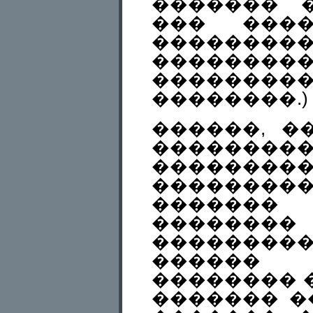
������� 
��� ����
��������
�������
��������
��������.)
������, �
�����
���������
���������
�����
������
���������
������
�������� 
������� �