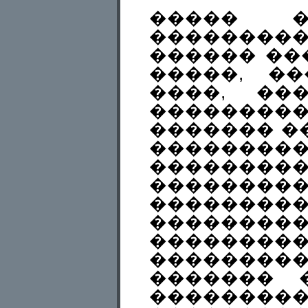
����� �
��������
������ ��
�����, �
����, ��
��������
������� ��
��������
�������
���������
������
����
��������
������
������� 
��������