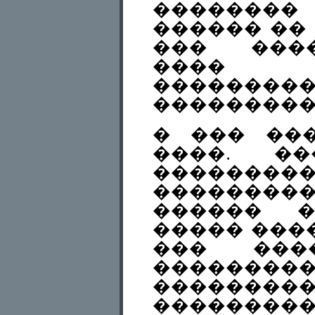
��������
������ �� 
��� ����
���� 
��������
���������
� ��� ���
����. ��
��������
�������
������ �
����� ���
��� ���
�����
������
�������