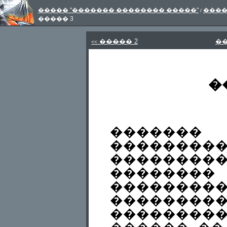
����� "������� �������� �����"
���
/
����� 3
����� 2
�
<<
�
�������
��������
�������
������
������
��������
�������