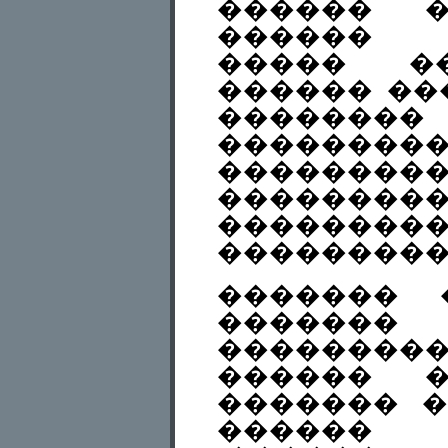
������ 
������ 
����� ��
������ ��
��������
�������
���������
�����
��������
���������
������� 
�������
��������
������ �
������� �
������ 