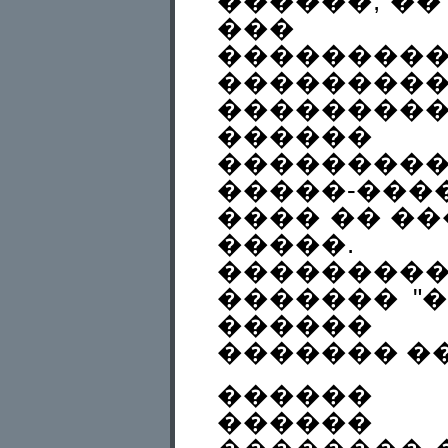
������, ��
��� ��
�������
�����
��������
������ 
��������
�����-���
���� �� �
�����.
������
������� "�
������ 
������� �
������ 
������ 