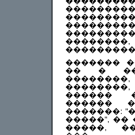
���������
��������
�����
��������
��������
��������
���������
������� �
�� � ��
��������
��������,
������ �
������ �
�������: "
�����", ��
�����, �