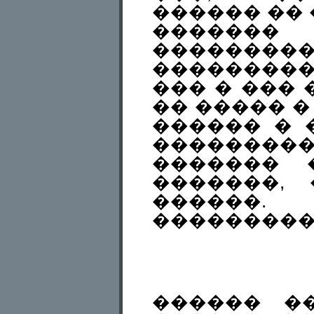
������ �� �
�������
��������
���������
��� � ��� 
�� ����� �
������ � 
��������
������� 
�������,
������. 
���������
������ ��