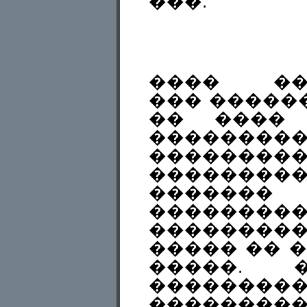
���.
���� ���
��� �����
�� ���� 
��������
�������
������
�������
����
��������
����� �� �
�����. 
��������
���������