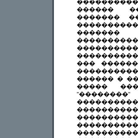
��������
������ �
������� �
�������
�������
�������
���������
���������
��� ������
���������
������ � ��
����� ���
"�����
��������
������
���������
�������
����������