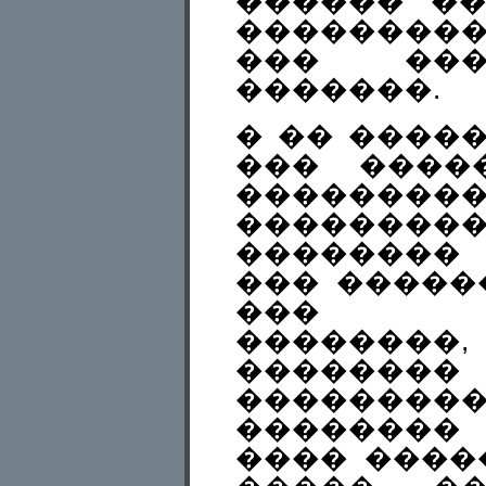
������ ��
��������
��� ���
�������.
� �� ����
��� ����
��������
��������
��������
��� �����
��� �
�������
�������
������
��������
���� ����