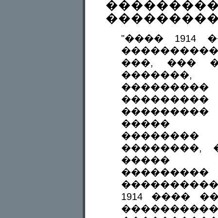
��������
���������
"���� 1914
���������
���, ��� 
�������,
���������
��������
��������� 
����� �
��������
��������, 
����� �
���������
����������
1914 ���� �
���������