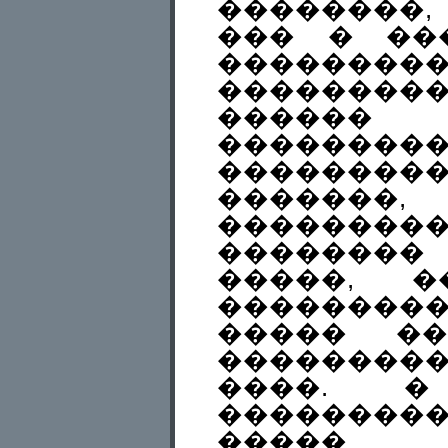
��������,
��� � ��
��������
��������
������ 
��������
���������
������
������
��������
�����, 
��������
����� ��
���������
����. 
��������
����� �