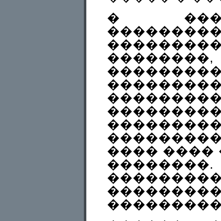
� ���
�����
�����
�������
���������
��������
��������
���������
��������
��������
���� ���� 
��������
���������
������
���������