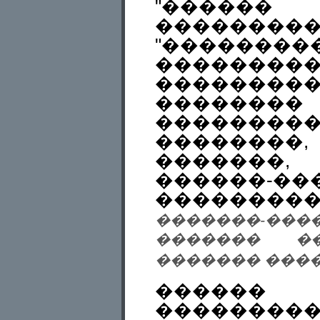
"������
���������
"����
��������
������
�������
��������
��������
�������,
������-
��������
�������-���
������� ��
������� ����� 1
�����
���������