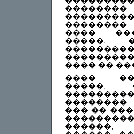
���������
������
��������
��������
���� ��
�����, 
��������
��������
���� �� ��
���� ���
�����, 
������
��������
��� �� ���
���������
������,