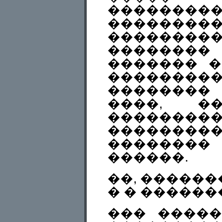
���������
������
���������
�������
������� �
�������
��������
����, ��
��������
���������
������
������.
��, �������
� � ������
��� �����