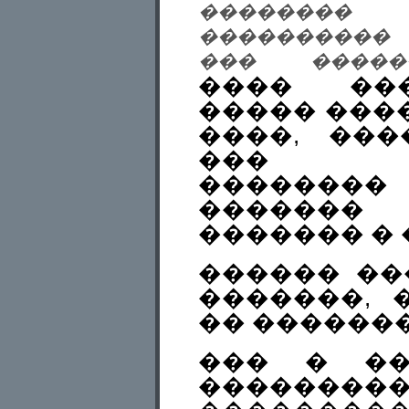
��������
����������
��� ������
���� ���
����� ���
����, ���
��� ��
��������
�������
������� � 
������ ��
�������, 
�� �������
��� � ��
�������