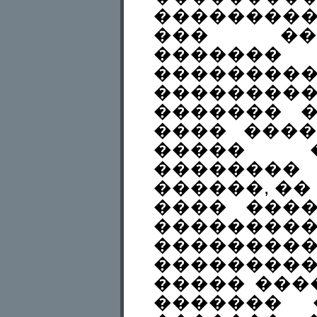
��������
��� ��
������� 
��������
�������
������� 
���� ����
����� 
������
������, �� 
���� ���
�������
��������
��������
����� ���
������� 