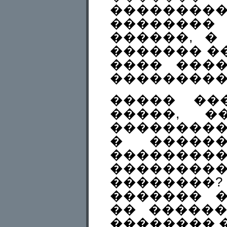
��������
�������
������, �
������� �
���� ���
���������
����� ��
�����, �
���������
� �����
�����
��������
������
������� 
�� ������
�������� �