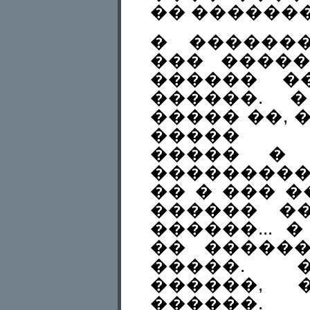
�� �������
� �������
��� �����
������ �
������. 
����� ��, 
����� �
����� � 
��������
�� � ��� 
������ ��
������... 
�� �����
�����. 
������, 
������.