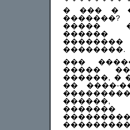
� ��� � 
�������?
����� �
������
��������
��������.
��� ����
����� ��
������, � 
�� ����-�
���������
������,
������
��������
���������