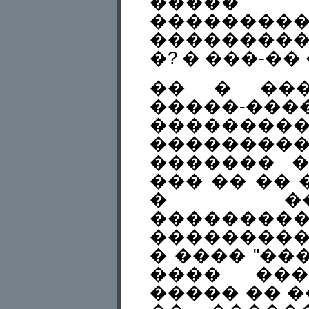
����� �
�������
���������
�? � ���-�
�� � ���
�����-
������
���������
������� �
��� �� �� 
� ��
������
��������
� ���� "���
���� ���
����� �� 