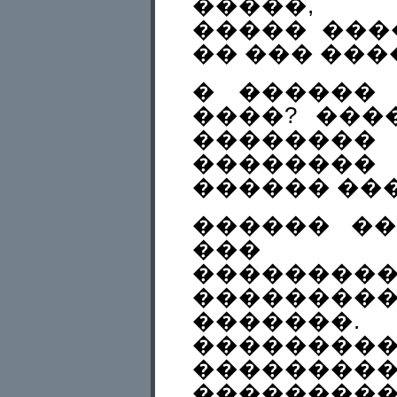
�����, 
����� ����
�� ��� ����
� ������
����? ���
��������
������
������ ���
������ ��
���
������
�������
�������
���������
��������
���������