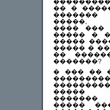
��������
�� � ����
������� 
�����, �
���� ���
����� � 
����� ���
����� � ��
�� �����
�������?
� ��� �� 
�������
���������
����� �
�������
����� ��