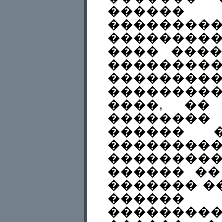
�����
��������
��������
���� ����
�������
��������
��������
����, ��
�������
������ 
���������
���������
������ ��
������� �
�����
��������