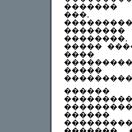
������� 
���, 
��������
��������
�������
����� ���
���� 
�������
����� 
���������
������
��������
�������
������
���������
������� 