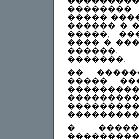
��������
��������
����� ���
������ � 
�����, ��
���� � ��
������
�������.
�� �����
����� ��
�������
���������
���������
���������
� �����
���������