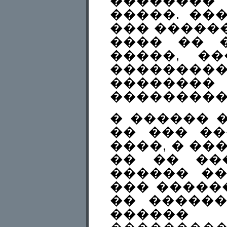
�������
�����. ��
��� ������
���� �� 
�����, �
�����
�����
���������
� ������ �
�� ��� ��
����, � ��
�� �� ��
������ ��
��� �����
�� ������
������