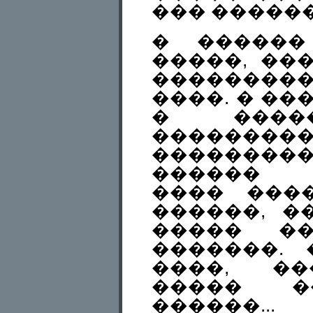
��� ������
� ������
�����, ��
��������
����. � ��
� ����
��������
���������
������ 
���� ���
������, �
����� ��
�������.
����, ��
����� ��
������...