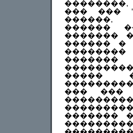
��������,
��� ��� "
������,
������ �
������� 
������ �
�������
������
���������
����� �
��������
��� ��� 
��������
��������
������� 
���������
�������