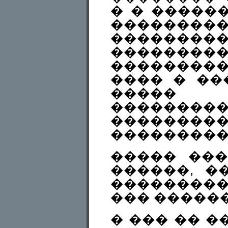
� � ������
��������
��������
���������
���������
���� � ��
����� �
����������
�������
���������
����� ���
������, �
��������
��� ������
� ��� �� �