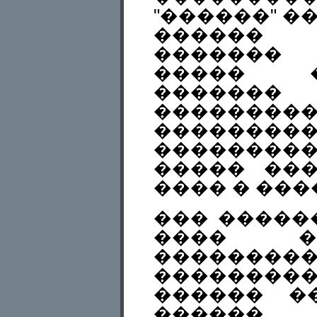
"������" ��
������ 
�������
����� 
������� 
�����
�������
��������
����� ��
���� � ���
��� �����
���� �
�������
��������
������ �
������