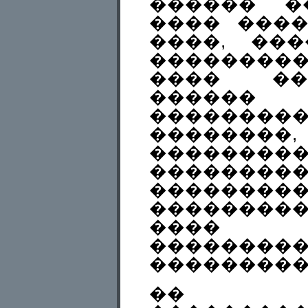
������ �
���� ����
����, ��
��������
���� ��
���
��������
��������
��������
���������
����
���������
���� 
��������
���������
�� �