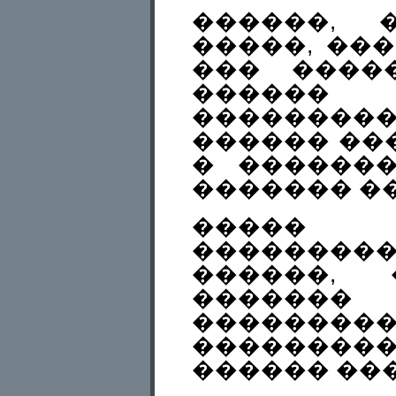
������, 
�����, ��
��� ����
������ 
��������
������ ��
� ������
������� ��
����
���������
������, 
�������
�������
�������
������ ��