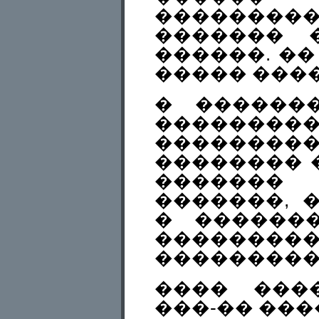
��������
������� 
������. ��
����� ���
� ������
������
��������
�������� �
�������
�������, 
� �������
�������
����������
���� ���
���-�� ���