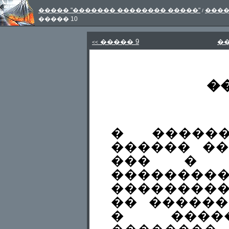
����� "������� �������� �����"
���
/
����� 10
����� 9
�
<<
��
� ������
������ ��
��� � �
��������
��������
�� ������
� ����