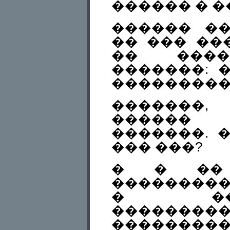
������ � 
������ �
�� ��� ��
�� ����
�������: �
���������
�������
������
�������. �
��� ���?
� � ��
���������
� ��
���������
�������