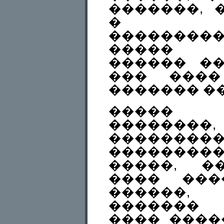
�������, 
� ���
��������
����� 
������ �
��� ����
������� �
����� �
������
��������
��������
�����, �
���� ���
������,
�������
���� ����