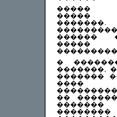
����� �
����� �
����
��������
������ 
����� �
���������
� ������
�������, �
������� �
���� �
���������
�� �����
�������
�������