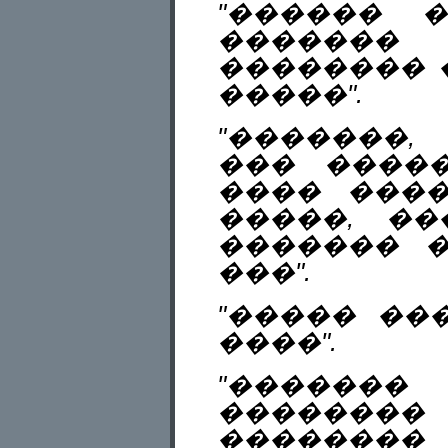
"������ 
������
�������� 
�����".
"�������,
��� �����
���� ���
�����, �
������� 
���".
"����� ��
����".
"������
�������
�������� 