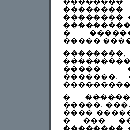
��������
������
�������� 
���������
� �����
����� ����
��������,
���������
����� 
�������,
���������
� ������
�����, ���
���� �����
� ��� ��
�������� 