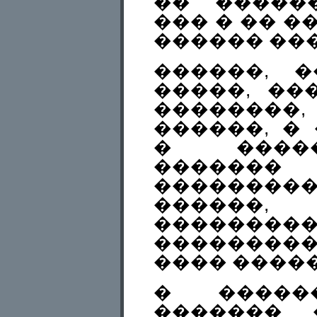
�� ������
��� � �� �
������ ��
������, 
�����, ��
��������,
������, �
� ����
�������
�������
������,
�����
��������
���� �����
� �����
������� 