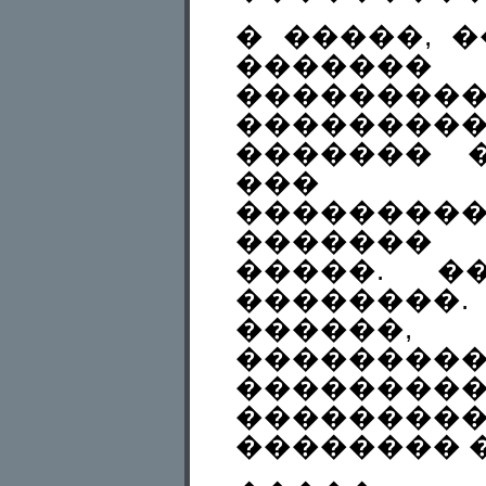
� �����, �
������
������
��������
������� 
��� �
��������
�������
�����. �
��������
������, 
��������
��������
���������
�������� �