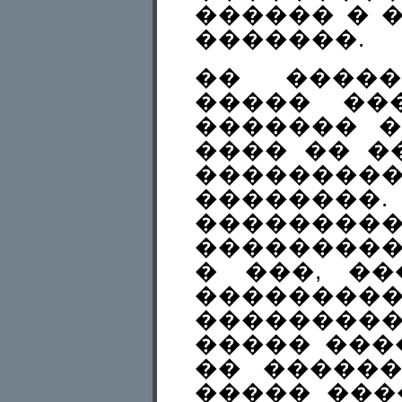
������ � 
�������.
�� �����
����� ��
������� �
���� �� �
�������
�������
�������
���������
� ���, ��
�����
��������
����� ���
�� ������
����� ���