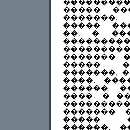
��������
����� ��
�������
����� ��
��. � ��
��������
�������
������� 
����� �
�������, 
����. ���
������ �
����. � �
������
������� 
����� 
������, �