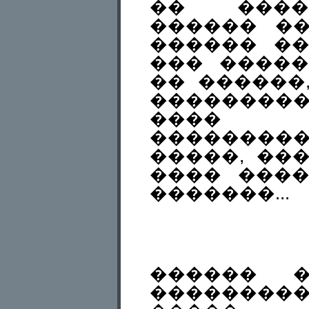
�� ����
������ �
������ ��
��� �����
�� ������
��������
���� 
���������
�����, ��
���� ����
�������...
������ 
��������