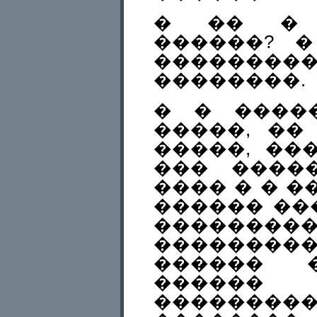
� �� � 
������? 
�������
��������.
� � ����
�����, ��
�����, ��
��� �����
���� � � �
������ ��
��������
�������
������ �
����
���������