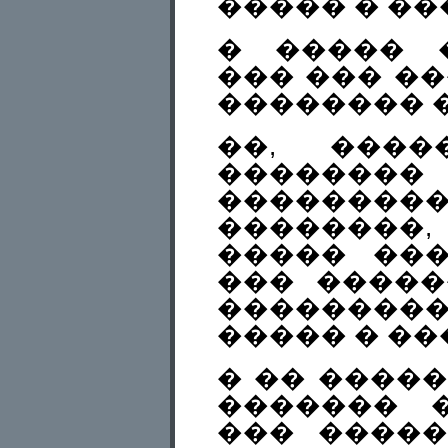
����� � �
� ����� 
��� ��� ��
�������� 
��, ����
������
��������
��������,
����� ��
��� �����
��������
����� � ��
� �� �����
������� �
��� �����