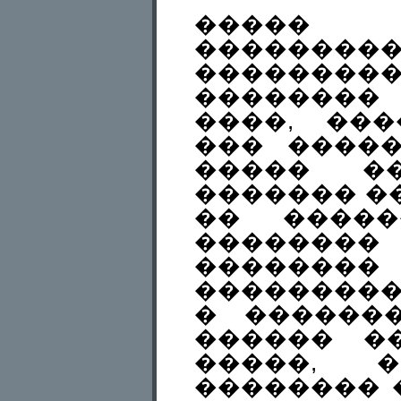
�����
��������
�������
�������
����, ��
��� ����
����� ��
������� �
�� �����
������
��������
���������
� ������
������ �
�����, 
�������� 