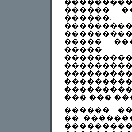
�������
������ �
������
�����
��������
����� ��
����� 
�������
��������
��������
��������
���������
��� ��� ��
������ �
�� ������
��������